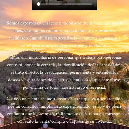
Somos expertos en el sector inmobiliario desde hace más de 20
años, y contamos con un equipo altamente profesional y
cualificado. Inmobiliaria especializada en aportar soluciones a
los requisitos más exigentes de nuestros clientes.
Somos una inmobiliaria de personas que trabaja para personas
como tú, donde la cercanía, la identificación de las necesidades,
el trato directo, la preocupación permanente y entender los
deseos y aspiraciones de nuestros clientes es lo que constituye,
por encima de todo, nuestro rasgo diferencial.
Cuando un cliente se une a nosotros, sabe que va a ser atendido
por un consultor inmobiliario experimentado, serio y de plena
confianza que le acompañará fielmente en la tarea de conseguir
con éxito la venta/compra o alquiler de su vivienda.